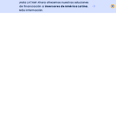
¡Hola LATAM! Ahora ofrecemos nuestras soluciones
de financiación a
inversores de América Latina.
Más información.
Financiación
Estadounidense Creada
Para Inversores
Latinoamericanos.