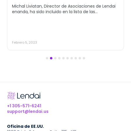
Michal Liviatan, Director de Asociaciones de Lendai
enanda, ha sido incluido en la lista de las...
Febrero 5, 2023
1
2
3
4
5
6
7
8
9
10
+1 305-571-6241
support@lendai.us
Oficina de EE.UU.