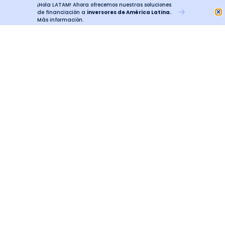
¡Hola LATAM! Ahora ofrecemos nuestras soluciones
de financiación a
inversores de América Latina.
Más información.
Financiación
Estadounidense Creada
Para Inversores
Latinoamericanos.