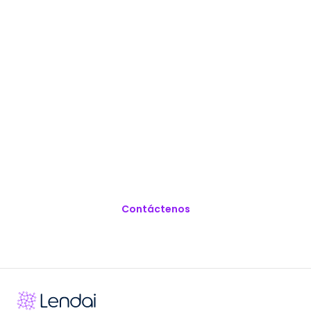
Comience Hoy Mismo A
Financiar Sus
Propiedades En EE.UU.
Contáctenos