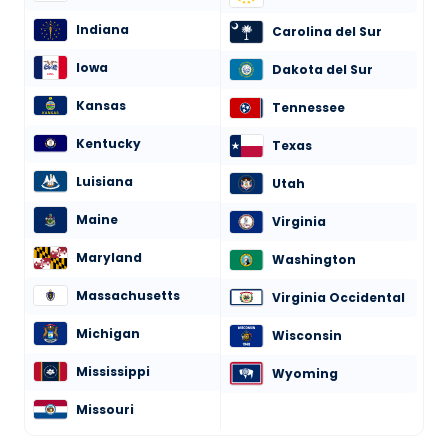
Indiana
Carolina del Sur
Iowa
Dakota del Sur
Kansas
Tennessee
Kentucky
Texas
Luisiana
Utah
Maine
Virginia
Maryland
Washington
Massachusetts
Virginia Occidental
Michigan
Wisconsin
Mississippi
Wyoming
Missouri