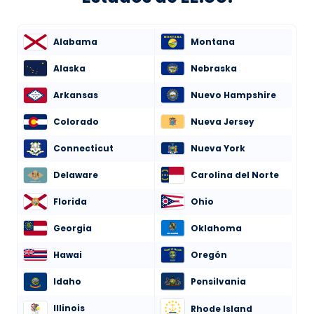
Alabama
Montana
Alaska
Nebraska
Arkansas
Nuevo Hampshire
Colorado
Nueva Jersey
Connecticut
Nueva York
Delaware
Carolina del Norte
Florida
Ohio
Georgia
Oklahoma
Hawai
Oregón
Idaho
Pensilvania
Illinois
Rhode Island