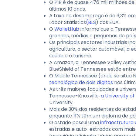
O PIB é de quase 476 mil milhões d
últimos 10 anos.
A taxa de desemprego é de 3,3% em 
Labor Statistics
(BLS
) dos EUA.
O
WalletHub
informa que o Tennesse
grandes, médias e pequenas do país
Os principais sectores industriais i
agricultura, o sector automóvel, a 
saúde e o turismo.
A Amazon, a Tennessee Valley Author
BlueShield of Tennessee estão entr
O Middle Tennessee (onde se situa Na
tecnológico de dois dígitos
nos últim
As três maiores faculdades e univer
Tennessee-Knoxville,
a University o
University.
Mais de 30% dos residentes do esta
enquanto 11% têm um diploma de pó
O estado possui uma
infraestrutura
estradas e auto-estradas com mais 
ferroviário eficiente, vários aeropor