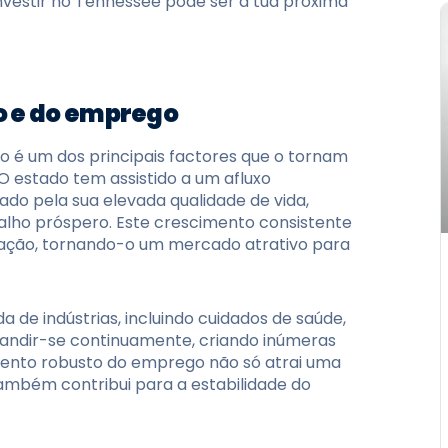
vestir no Tennessee pode ser a tua próxima
o e do emprego
 é um dos principais factores que o tornam
O estado tem assistido a um afluxo
ado pela sua elevada qualidade de vida,
alho próspero. Este crescimento consistente
ação, tornando-o um mercado atrativo para
a de indústrias, incluindo cuidados de saúde,
xpandir-se continuamente, criando inúmeras
ento robusto do emprego não só atrai uma
também contribui para a estabilidade do