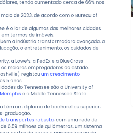
e dólares, tendo aumentado cerca de 66% nos
maio de 2023, de acordo com o Bureau of
e é o lar de algumas das melhores cidades
 em termos de imóveis.
ncluem a indústria transformadora avançada, a
educação, o entretenimento, os cuidados de
ity, a Lowe’s, a FedEx e a BlueCross
e os maiores empregadores do estado.
shville) registou
um crescimento
os 5 anos.
sidades do Tennessee são a University of
f Memphis
e a Middle Tennessee State
do têm um diploma de bacharel ou superior,
s-graduação.
 de transportes robusta
, com uma rede de
de 6,59 milhões de quilómetros, um sistema
tos e portos de carga e passageiros no rio