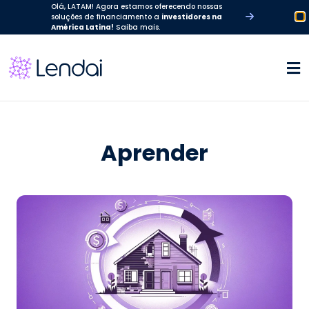
Olá, LATAM! Agora estamos oferecendo nossas
soluções de financiamento a
investidores na
América Latina!
Saiba mais.
Aprender