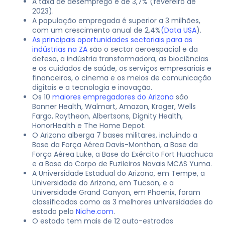
A taxa de desemprego é de 3,7% (fevereiro de
2023).
A população empregada é superior a 3 milhões,
com um crescimento anual de 2,4%
(Data USA
).
As principais oportunidades sectoriais para as
indústrias na ZA
são o sector aeroespacial e da
defesa, a indústria transformadora, as biociências
e os cuidados de saúde, os serviços empresariais e
financeiros, o cinema e os meios de comunicação
digitais e a tecnologia e inovação.
Os 10
maiores empregadores do Arizona
são
Banner Health, Walmart, Amazon, Kroger, Wells
Fargo, Raytheon, Albertsons, Dignity Health,
HonorHealth e The Home Depot.
O Arizona alberga 7 bases militares, incluindo a
Base da Força Aérea Davis-Monthan, a Base da
Força Aérea Luke, a Base do Exército Fort Huachuca
e a Base do Corpo de Fuzileiros Navais MCAS Yuma.
A Universidade Estadual do Arizona, em Tempe, a
Universidade do Arizona, em Tucson, e a
Universidade Grand Canyon, em Phoenix, foram
classificadas como as 3 melhores universidades do
estado pelo
Niche.com
.
O estado tem mais de 12 auto-estradas