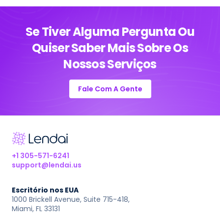
Se Tiver Alguma Pergunta Ou
Quiser
Saber Mais Sobre Os
Nossos Serviços
Fale Com A Gente
+1 305-571-6241
support@lendai.us
Escritório nos EUA
1000 Brickell Avenue, Suite 715-418,
Miami, FL 33131